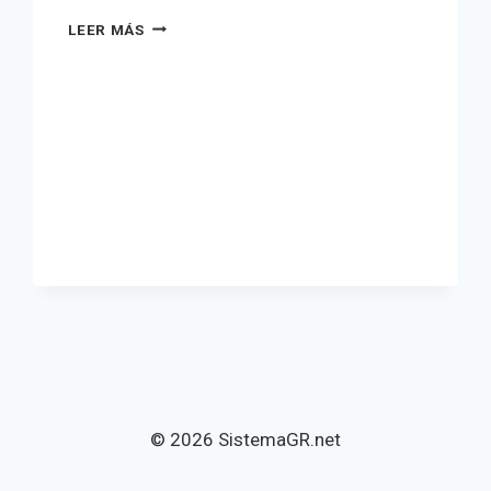
LAS
LEER MÁS
DOCE
PERSONAS
QUE
VIVEN
EN
EL
CUERPO
© 2026 SistemaGR.net